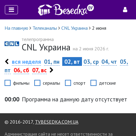
На главную
Телеканалы
CNL Украина
2 июня
телепрограмма
CNL Украина
на 2 июня 2026 г.
вся неделя
01, пн
02, вт
03, ср
04, чт
05,
пт
06, сб
07, вс
фильмы
сериалы
спорт
детские
00:00
Программа на данную дату отсутствует
© 2016-2017,
TVBESEDKA.COM.UA
Администрация сайта не несет ответственности за