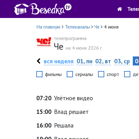
Теле
На главную
Телеканалы
Че
4 июня
телепрограмма
Че
на 4 июня 2026 г.
вся неделя
01, пн
02, вт
03, ср
0
фильмы
сериалы
спорт
де
07:20
Улётное видео
15:00
Влад решает
16:00
Решала
19:00
Влад решает