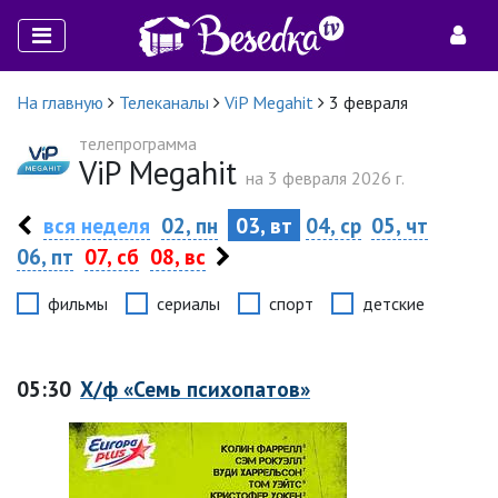
На главную
Телеканалы
ViP Megahit
3 февраля
телепрограмма
ViP Megahit
на 3 февраля 2026 г.
вся неделя
02, пн
03, вт
04, ср
05, чт
06, пт
07, сб
08, вс
фильмы
сериалы
спорт
детские
05:30
Х/ф «Семь психопатов»