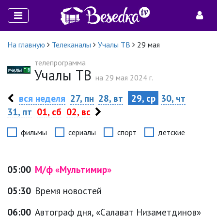
На главную
Телеканалы
Учалы ТВ
29 мая
телепрограмма
Учалы ТВ
на 29 мая 2024 г.
вся неделя
27, пн
28, вт
29, ср
30, чт
31, пт
01, сб
02, вс
фильмы
сериалы
спорт
детские
05:00
М/ф «Мультимир»
05:30
Время новостей
06:00
Автограф дня, «Салават Низаметдинов»