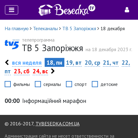
На главную
Телеканалы
ТВ 5 Запоріжжя
18 декабря
телепрограмма
ТВ 5 Запоріжжя
на 18 декабря 2023 г.
вся неделя
18, пн
19, вт
20, ср
21, чт
22,
пт
23, сб
24, вс
фильмы
сериалы
спорт
детские
00:00
Інформаційний марафон
© 2016-2017,
TVBESEDKA.COM.UA
Администрация сайта не несет ответственности за