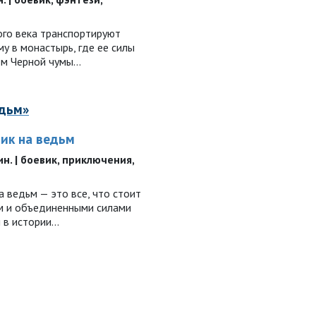
го века транспортируют
у в монастырь, где ее силы
м Черной чумы...
едьм»
ик на ведьм
мин. | боевик, приключения,
 ведьм — это все, что стоит
м и объединенными силами
 в истории…