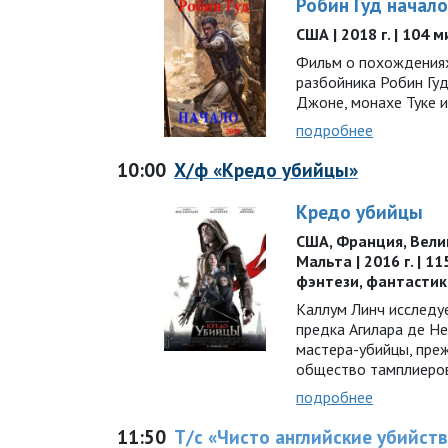
Робин Гуд начал
США | 2018 г. | 104 
Фильм о похождениях
разбойника Робин Гуд
Джоне, монахе Туке 
подробнее
10:00
Х/ф «Кредо убийцы»
Кредо убийцы
США, Франция, Велик
Мальта | 2016 г. | 1
фэнтези, фантастик
Каллум Линч исследу
предка Агилара де Не
мастера-убийцы, преж
общество тамплиеро
подробнее
11:50
Т/с «Чисто английские убийства