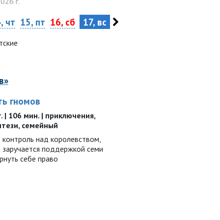
026 г.
, чт
15, пт
16, сб
17, вс
тские
в»
ть гномов
. | 106 мин. | приключения,
нтези, семейный
т контроль над королевством,
а заручается поддержкой семи
рнуть себе право