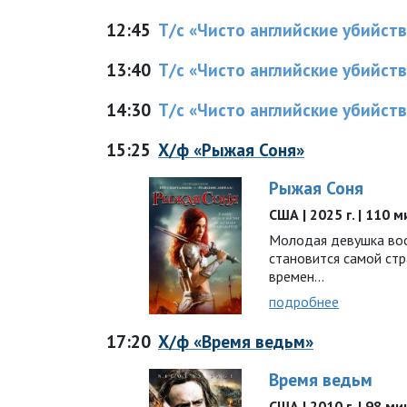
12:45
Т/с «Чисто английские убийства
13:40
Т/с «Чисто английские убийства
14:30
Т/с «Чисто английские убийства
15:25
Х/ф «Рыжая Соня»
Рыжая Соня
США | 2025 г. | 110 м
Молодая девушка вос
становится самой ст
времен…
подробнее
17:20
Х/ф «Время ведьм»
Время ведьм
США | 2010 г. | 98 ми