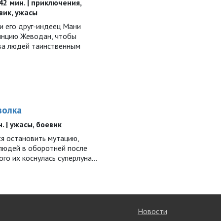
142 мин. | приключения,
вик, ужасы
и его друг-индеец Мани
инцию Жеводан, чтобы
ва людей таинственным
волка
н. | ужасы, боевик
я остановить мутацию,
людей в оборотней после
того их коснулась суперлуна…
Новости