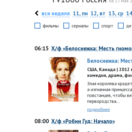
на 17 мая 2
вся неделя
11, пн
12, вт
13, ср
14
фильмы
сериалы
спорт
де
06:15
Х/ф «Белоснежка: Месть гномо
Белоснежка: Мес
США, Канада | 2012 г
комедия, драма, фэ
Злая королева краде
а изгнанная принцесс
повстанцев, чтобы ве
первородства…
подробнее
08:00
Х/ф «Робин Гуд: Начало»