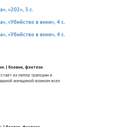
», «202», 3 с.
», «Убийство в вине», 4 с.
», «Убийство в вине», 4 с.
ин. | боевик, фэнтези
стает из пепла трагедии и
рашной женщиной-воином всех
н. | боевик, фэнтези,