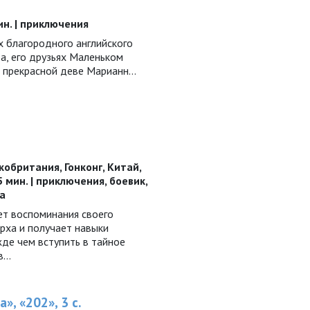
о
мин. | приключения
 благородного английского
а, его друзьях Маленьком
и прекрасной деве Марианн…
обритания, Гонконг, Китай,
15 мин. | приключения, боевик,
а
ет воспоминания своего
рха и получает навыки
де чем вступить в тайное
в…
», «202», 3 с.