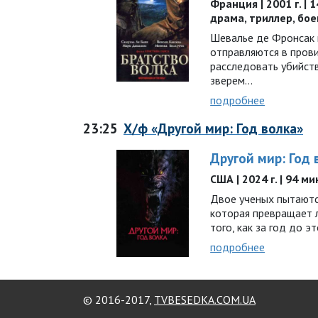
Франция | 2001 г. | 
драма, триллер, бое
Шевалье де Фронсак 
отправляются в пров
расследовать убийст
зверем…
подробнее
23:25
Х/ф «Другой мир: Год волка»
Другой мир: Год 
США | 2024 г. | 94 ми
Двое ученых пытаютс
которая превращает 
того, как за год до э
подробнее
© 2016-2017,
TVBESEDKA.COM.UA