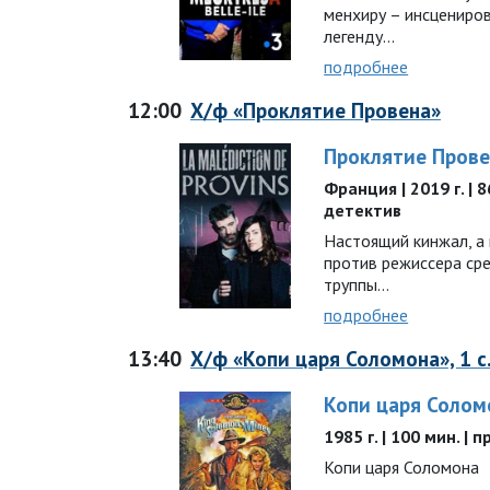
менхиру – инсцениро
легенду...
подробнее
12:00
Х/ф «Проклятие Провена»
Проклятие Прове
Франция | 2019 г. | 
детектив
Настоящий кинжал, а 
против режиссера ср
труппы…
подробнее
13:40
Х/ф «Копи царя Соломона», 1 с
Копи царя Солом
1985 г. | 100 мин. |
Копи царя Соломона