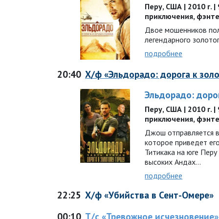
Перу, США | 2010 г. |
приключения, фэнт
Двое мошенников пол
легендарного золото
подробнее
20:40
Х/ф «Эльдорадо: дорога к золо
Эльдорадо: доро
Перу, США | 2010 г. |
приключения, фэнт
Джош отправляется в
которое приведет ег
Титикака на юге Перу
высоких Андах…
подробнее
22:25
Х/ф «Убийства в Сент-Омере»
00:10
Т/с «Тревожное исчезновение»