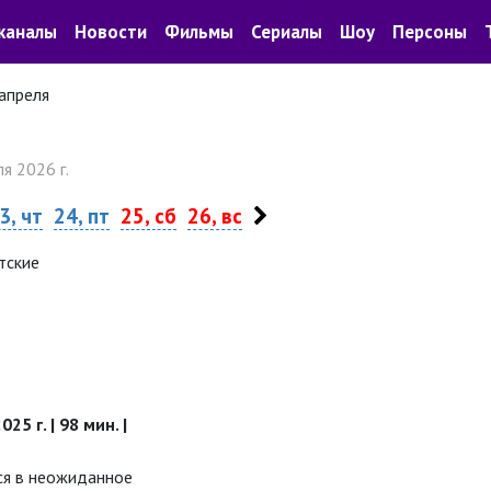
каналы
Новости
Фильмы
Сериалы
Шоу
Персоны
апреля
я 2026 г.
3, чт
24, пт
25, сб
26, вс
тские
25 г. | 98 мин. |
ся в неожиданное