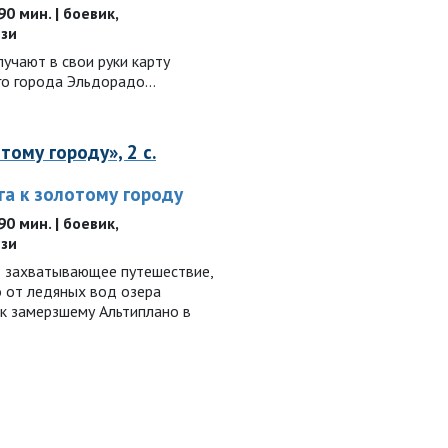
 90 мин. | боевик,
ези
учают в свои руки карту
го города Эльдорадо…
тому городу», 2 с.
га к золотому городу
 90 мин. | боевик,
ези
 захватывающее путешествие,
о от ледяных вод озера
 к замерзшему Альтиплано в