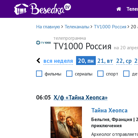
Теле
На главную
Телеканалы
TV1000 Россия
20 
телепрограмма
TV1000 Россия
на 20 апрел
вся неделя
20, пн
21, вт
22, ср
2
фильмы
сериалы
спорт
де
06:05
Х/ф «Тайна Хеопса»
Тайна Хеопса
Бельгия, Франция | 20
приключения
Археолог отправляет