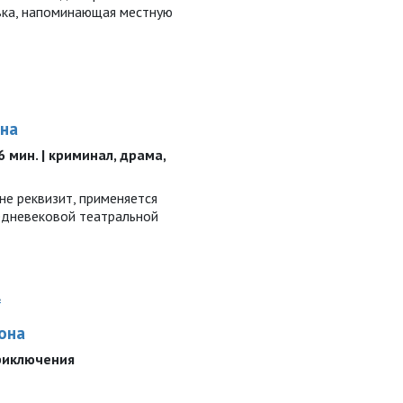
вка, напоминающая местную
на
86 мин. | криминал, драма,
не реквизит, применяется
едневековой театральной
.
она
 приключения