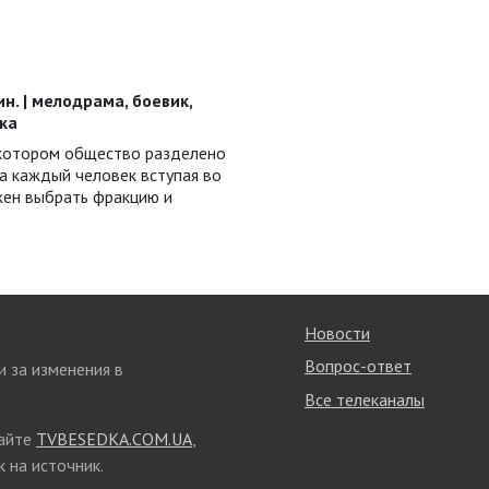
мин. | мелодрама, боевик,
ка
в котором общество разделено
да каждый человек вступая во
жен выбрать фракцию и
Новости
Вопрос-ответ
и за изменения в
Все телеканалы
сайте
TVBESEDKA.COM.UA
,
 на источник.