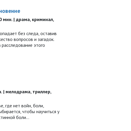
новение
90 мин. | драма, криминал,
падает без следа, оставив
ество вопросов и загадок.
а расследование этого
ин. | мелодрама, триллер,
, где нет войн, боли,
ыбирается, чтобы научиться у
стинной боли…