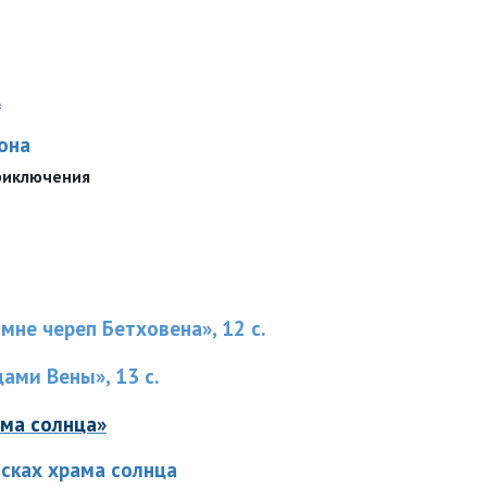
.
она
 приключения
мне череп Бетховена», 12 с.
ами Вены», 13 с.
ама солнца»
исках храма солнца