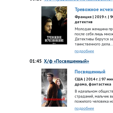
Тревожное исчез
Франция | 2019 г. | 
детектив
Молодая женщина про
после себя лишь множ
Детективы берутся з
таинственного дела…
подробнее
01:45
Х/ф «Посвященный»
Посвященный
США | 2014 г. | 97 м
драма, фантастика
В идеальном обществе
страданий, мальчик в
пожилого человека и
подробнее