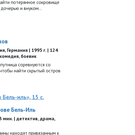
найти потерянное сокровище
с дочерью и внуком…
зов
, Германия | 1995 г. | 124
 комедия, боевик
спутница соревнуются со
 чтобы найти скрытый остров
в Бель-иль», 15 с.
рове Бель-Иль
93 мин. | детектив, драма,
чины находят привязанным к