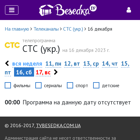
На главную
Телеканалы
СТС (укр.)
16 декабря
телепрограмма
СТС (укр.)
на 16 декабря 2023 г.
вся неделя
11, пн
12, вт
13, ср
14, чт
15,
пт
16, сб
17, вс
фильмы
сериалы
спорт
детские
00:00
Программа на данную дату отсутствует
© 2016-2017,
TVBESEDKA.COM.UA
Администрация сайта не несет ответственности за