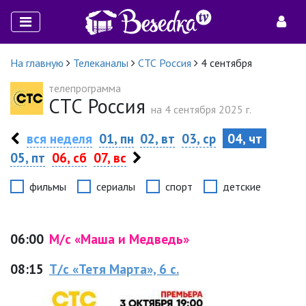
На главную
Телеканалы
СТС Россия
4 сентября
телепрограмма
СТС Россия
на 4 сентября 2025 г.
вся неделя
01, пн
02, вт
03, ср
04, чт
05, пт
06, сб
07, вс
фильмы
сериалы
спорт
детские
06:00
М/с «Маша и Медведь»
08:15
Т/с «Тетя Марта», 6 с.