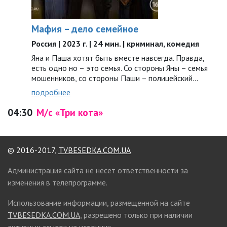
Мафия – дело семейное
Россия | 2023 г. | 24 мин. | криминал, комедия
Яна и Паша хотят быть вместе навсегда. Правда,
есть одно но – это семья. Со стороны Яны – семья
мошенников, со стороны Паши – полицейский…
подробнее
04:30
М/с «Три кота»
© 2016-2017,
TVBESEDKA.COM.UA
Администрация сайта не несет ответственности за
изменения в телепрограмме.
Использование информации, размещенной на сайте
TVBESEDKA.COM.UA
, разрешено только при наличии