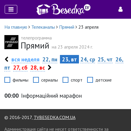
На главную
Телеканалы
Прямий
23 апреля
телепрограмма
Прямий
на 23 апреля 2024 г.
вся неделя
22, пн
23, вт
24, ср
25, чт
26,
пт
27, сб
28, вс
фильмы
сериалы
спорт
детские
00:00
Інформаційний марафон
© 2016-2017,
TVBESEDKA.COM.UA
Администрация сайта не несет ответственности за