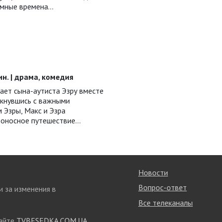
емные времена…
мин. | драма, комедия
ает сына-аутиста Эзру вместе
лкнувшись с важными
 Эзры, Макс и Эзра
боносное путешествие…
Новости
Вопрос-ответ
и за изменения в
Все телеканалы
сайте
TVBESEDKA.COM.UA
,