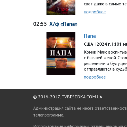
свет даже в самые т
подробнее
02:55
Х/ф «Папа»
Папа
США | 2024 г. | 101 
Комик Макс воспитыв
с бывшей женой. Сто
решениями о будущем
отправляются в судь
подробнее
© 2016-2017,
TVBESEDKA.COM.UA
Администрация сайта не несет ответственност
телепрограмме.
Использование информации, размещенной на 