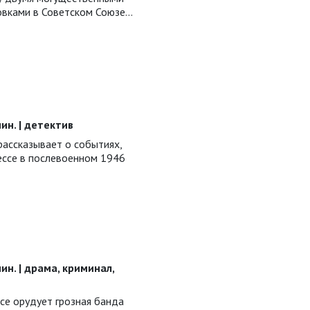
овками в Советском Союзе…
 мин. | детектив
рассказывает о событиях,
ссе в послевоенном 1946
 мин. | драма, криминал,
се орудует грозная банда