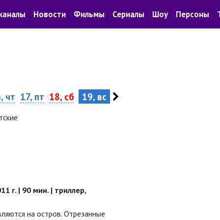
каналы
Новости
Фильмы
Сериалы
Шоу
Персоны
, чт
17, пт
18, сб
19, вс
тские
1 г. | 90 мин. | триллер,
вляются на остров. Отрезанные