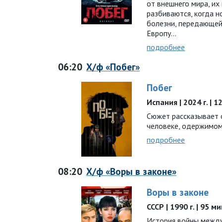
от внешнего мира, и
разбиваются, когда 
болезни, передающей
Европу...
подробнее
06:20
Х/ф «Побег»
Побег
Испания | 2024 г. | 
Сюжет рассказывает
человеке, одержимом
подробнее
08:20
Х/ф «Воры в законе»
Воры в законе
СССР | 1990 г. | 95 м
История войны межд