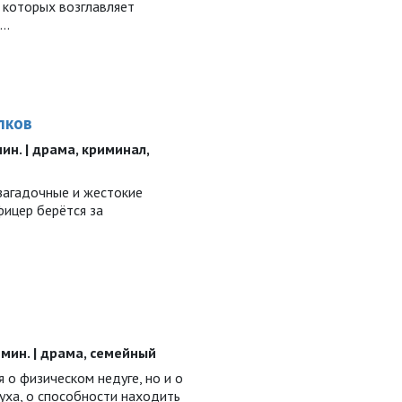
 которых возглавляет
..
лков
 мин. | драма, криминал,
загадочные и жестокие
фицер берётся за
20 мин. | драма, семейный
я о физическом недуге, но и о
уха, о способности находить