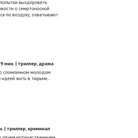
х попытки выздороветь
новости о смертоносной
ся по воздуху, охватывают
129 мин. | триллер, драма
 о сломленном молодом
 идеей жить в тюрьме…
ин. | триллер, криминал
у двумя могущественными