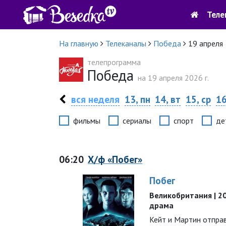
Теле
На главную
Телеканалы
Победа
19 апреля
телепрограмма
Победа
на 19 апреля 2026 г.
вся неделя
13, пн
14, вт
15, ср
16
фильмы
сериалы
спорт
де
06:20
Х/ф «Побег»
Побег
Великобритания | 201
драма
Кейт и Мартин отпра