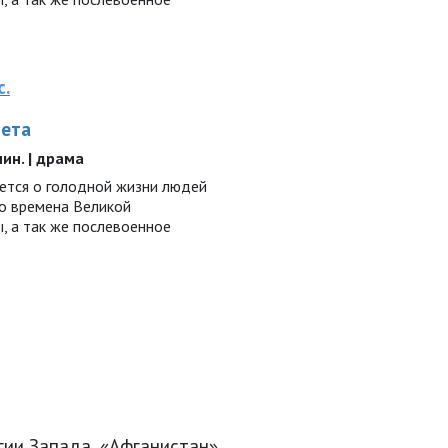
с.
лета
 мин. | драма
ается о голодной жизни людей
во времена Великой
, а так же послевоенное
гии Запада, «Афганистан»