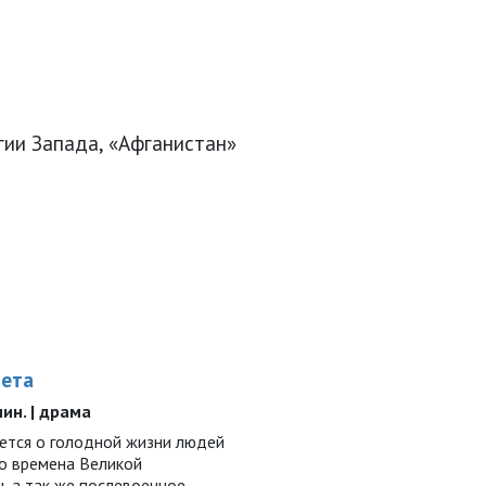
гии Запада, «Афганистан»
лета
 мин. | драма
ается о голодной жизни людей
во времена Великой
, а так же послевоенное