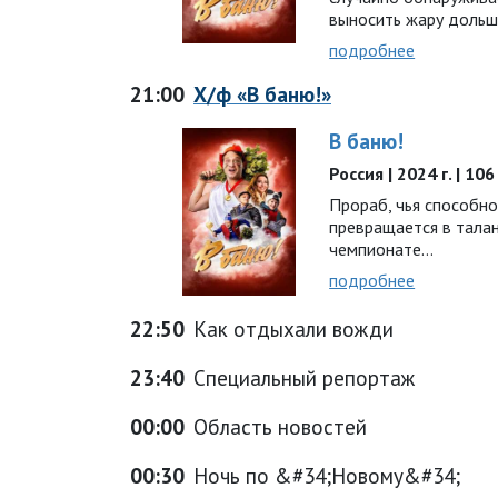
выносить жару дольш
подробнее
21:00
Х/ф «В баню!»
В баню!
Россия | 2024 г. | 1
Прораб, чья способн
превращается в талан
чемпионате…
подробнее
22:50
Как отдыхали вожди
23:40
Специальный репортаж
00:00
Область новостей
00:30
Ночь по &#34;Новому&#34;