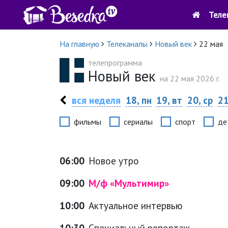
Теле
На главную
Телеканалы
Новый век
22 мая
телепрограмма
Новый век
на 22 мая 2026 г.
вся неделя
18, пн
19, вт
20, ср
21
фильмы
сериалы
спорт
де
06:00
Новое утро
09:00
М/ф «Мультимир»
10:00
Актуальное интервью
10:30
Специальный репортаж