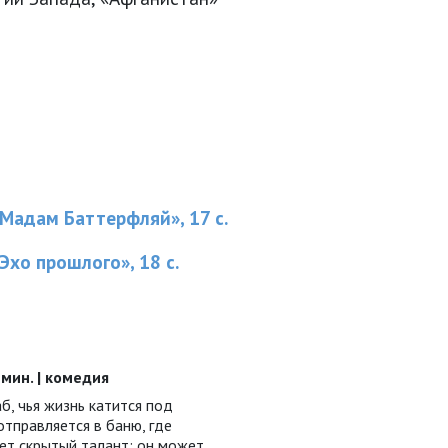
ю
«Мадам Баттерфляй», 17 с.
Эхо прошлого», 18 с.
6 мин. | комедия
б, чья жизнь катится под
отправляется в баню, где
ет скрытый талант: он может