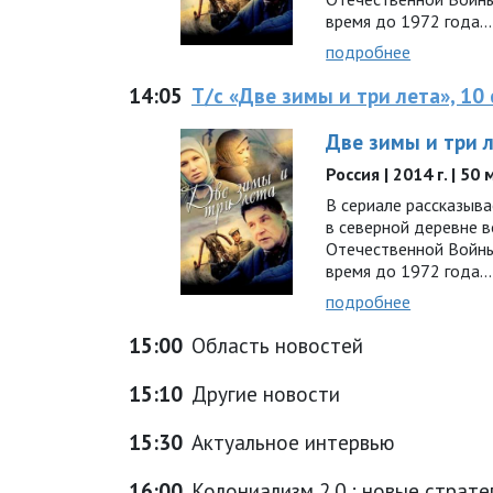
время до 1972 года…
подробнее
14:05
Т/с «Две зимы и три лета», 10 
Две зимы и три 
Россия | 2014 г. | 50
В сериале рассказыв
в северной деревне 
Отечественной Войны
время до 1972 года…
подробнее
15:00
Область новостей
15:10
Другие новости
15:30
Актуальное интервью
16:00
Колониализм 2.0 : новые страте