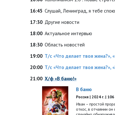
16:45
Слушай, Ленинград, я тебе спо
17:30
Другие новости
18:00
Актуальное интервью
18:30
Область новостей
19:00
Т/с «Что делает твоя жена?», 
20:00
Т/с «Что делает твоя жена?», «
21:00
Х/ф «В баню!»
В баню
Россия | 2024 г. | 10
Иван – простой прора
откос, в отчаянии он 
случайно обнаружива