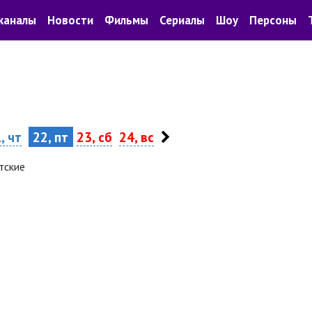
каналы
Новости
Фильмы
Сериалы
Шоу
Персоны
, чт
22, пт
23, сб
24, вс
тские