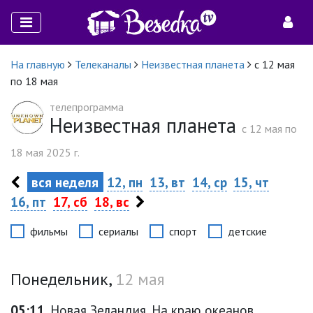
На главную
Телеканалы
Неизвестная планета
с 12 мая
по 18 мая
телепрограмма
Неизвестная планета
c 12 мая по
18 мая 2025 г.
вся неделя
12, пн
13, вт
14, ср
15, чт
16, пт
17, сб
18, вс
фильмы
сериалы
спорт
детские
Понедельник,
12 мая
05:11
Новая Зеландия. На краю океанов