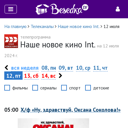
На главную
Телеканалы
Наше новое кино Int.
12 июля
телепрограмма
Наше новое кино Int.
на 12 июля
2024 г.
вся неделя
08, пн
09, вт
10, ср
11, чт
12, пт
13, сб
14, вс
фильмы
сериалы
спорт
детские
05:00
Х/ф «Ну, здравствуй, Оксана Соколова!»