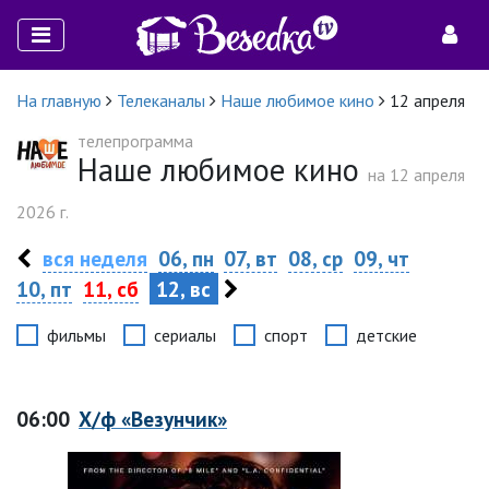
На главную
Телеканалы
Наше любимое кино
12 апреля
телепрограмма
Наше любимое кино
на 12 апреля
2026 г.
вся неделя
06, пн
07, вт
08, ср
09, чт
10, пт
11, сб
12, вс
фильмы
сериалы
спорт
детские
06:00
Х/ф «Везунчик»