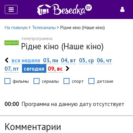
На главную
Телеканалы
Рідне кіно (Наше кіно)
телепрограмма
Рідне кіно (Наше кіно)
вся неделя
03, пн
04, вт
05, ср
06, чт
07, пт
сегодня
09, вс
фильмы
сериалы
спорт
детские
00:00
Программа на данную дату отсутствует
Комментарии