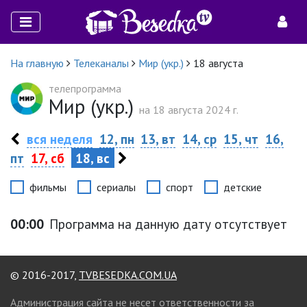
На главную
Телеканалы
Мир (укр.)
18 августа
телепрограмма
Мир (укр.)
на 18 августа 2024 г.
вся неделя
12, пн
13, вт
14, ср
15, чт
16,
пт
17, сб
18, вс
фильмы
сериалы
спорт
детские
00:00
Программа на данную дату отсутствует
© 2016-2017,
TVBESEDKA.COM.UA
Администрация сайта не несет ответственности за