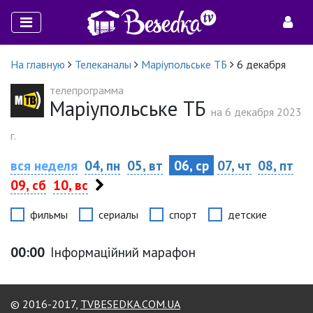
На главную
Телеканалы
Маріупольське ТБ
6 декабря
телепрограмма
Маріупольське ТБ
на 6 декабря 2023
г.
вся неделя
04, пн
05, вт
06, ср
07, чт
08, пт
09, сб
10, вс
фильмы
сериалы
спорт
детские
00:00
Інформаційний марафон
© 2016-2017,
TVBESEDKA.COM.UA