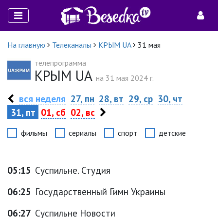
На главную
Телеканалы
КРЫМ UA
31 мая
телепрограмма
КРЫМ UA
на 31 мая 2024 г.
вся неделя
27, пн
28, вт
29, ср
30, чт
31, пт
01, сб
02, вс
фильмы
сериалы
спорт
детские
05:15
Суспильне. Студия
06:25
Государственный Гимн Украины
06:27
Суспильне Новости