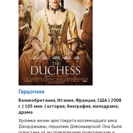
Герцогиня
Великобритания, Италия, Франция, США | 2008
г. | 105 мин. | история, биография, мелодрама,
драма
Хроника жизни аристократа восемнадцаго века
Джорджианы, герцогини Девонширской. Она была
освистана за экстравагантную политическую и