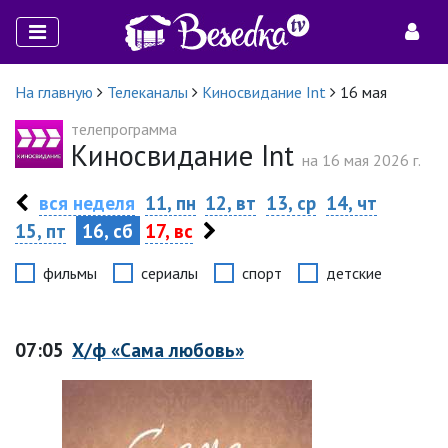
На главную
Телеканалы
Киносвидание Int
16 мая
телепрограмма
Киносвидание Int
на 16 мая 2026 г.
вся неделя
11, пн
12, вт
13, ср
14, чт
15, пт
16, сб
17, вс
фильмы
сериалы
спорт
детские
07:05
Х/ф «Сама любовь»