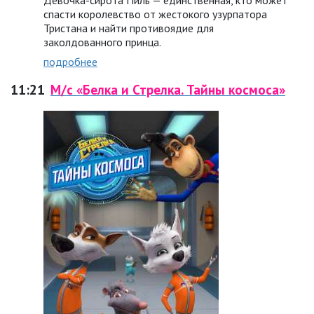
Девочка-сирота Пиль — единственная, кто может
спасти королевство от жестокого узурпатора
Тристана и найти противоядие для
заколдованного принца.
подробнее
11:21
М/с «Белка и Стрелка. Тайны космоса»