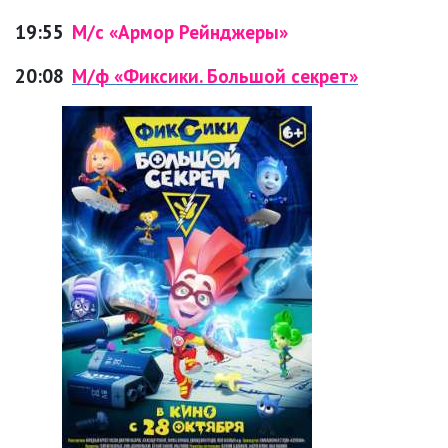
19:55
М/с «Армор Рейнджеры»
20:08
М/ф «Фиксики. Большой секрет»