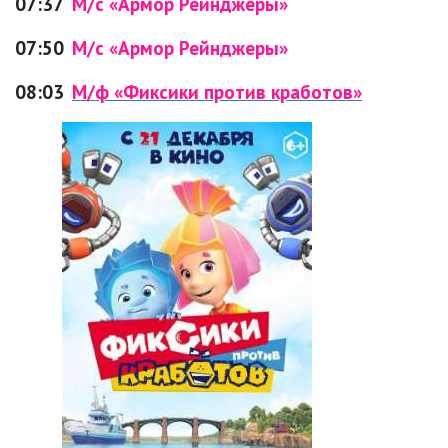
07:37
М/с «Армор Рейнджеры»
07:50
М/с «Армор Рейнджеры»
08:03
М/ф «Фиксики против кработов»