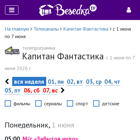
На главную
Телеканалы
Капитан Фантастика
с 1 июня
по 7 июня
телепрограмма
Капитан Фантастика
c 1 июня по 7
июня 2026 г.
вся неделя
01, пн
02, вт
03, ср
04, чт
05, пт
06, сб
07, вс
фильмы
сериалы
спорт
детские
Понедельник,
1 июня
05:00
М/с «Забытое чудо»