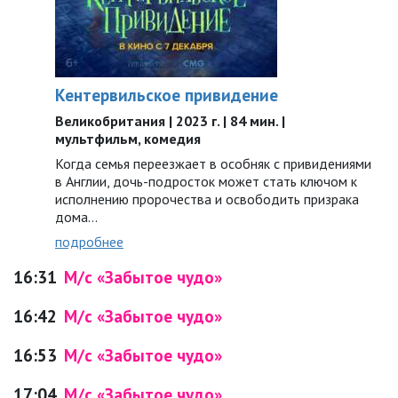
Кентервильское привидение
Великобритания | 2023 г. | 84 мин. |
мультфильм, комедия
Когда семья переезжает в особняк с привидениями
в Англии, дочь-подросток может стать ключом к
исполнению пророчества и освободить призрака
дома…
подробнее
16:31
М/с «Забытое чудо»
16:42
М/с «Забытое чудо»
16:53
М/с «Забытое чудо»
17:04
М/с «Забытое чудо»