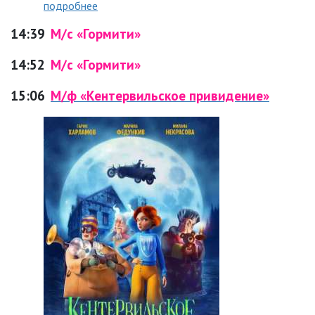
подробнее
14:39
М/с «Гормити»
14:52
М/с «Гормити»
15:06
М/ф «Кентервильское привидение»