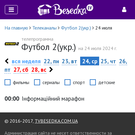
На главную
Телеканалы
Футбол 2(укр.)
24 июля
телепрограмма
Футбол 2(укр.)
на 24 июля 2024 г.
вся неделя
22, пн
23, вт
24, ср
25, чт
26,
пт
27, сб
28, вс
фильмы
сериалы
спорт
детские
00:00
Інформаційний марафон
© 2016-2017,
TVBESEDKA.COM.UA
Администрация сайта не несет ответственности за