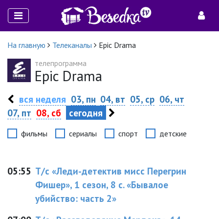
На главную
Телеканалы
Epic Drama
телепрограмма
Epic Drama
вся неделя
03, пн
04, вт
05, ср
06, чт
07, пт
08, сб
сегодня
фильмы
сериалы
спорт
детские
05:55
Т/с «Леди-детектив мисс Перегрин
Фишер», 1 сезон, 8 с. «Бывалое
убийство: часть 2»