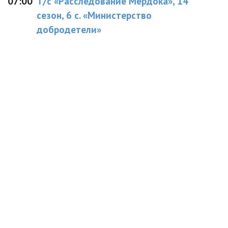
07:00
Т/с «Расследование Мердока», 14
сезон, 6 с. «Министерство
добродетели»