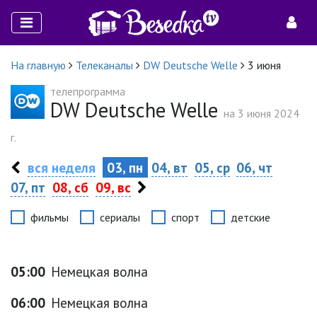
На главную
Телеканалы
DW Deutsche Welle
3 июня
телепрограмма
DW Deutsche Welle
на 3 июня 2024
г.
вся неделя
03, пн
04, вт
05, ср
06, чт
07, пт
08, сб
09, вс
фильмы
сериалы
спорт
детские
05:00
Немецкая волна
06:00
Немецкая волна