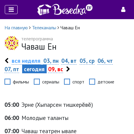
На главную
Телеканалы
Чaваш Ен
телепрограмма
Чaваш Ен
вся неделя
03, пн
04, вт
05, ср
06, чт
07, пт
сегодня
09, вс
фильмы
сериалы
спорт
детские
05:00
Эрне (Хыпарсен тишкерĕвĕ)
06:00
Молодые таланты
07:00
Чаваш театрен ывале