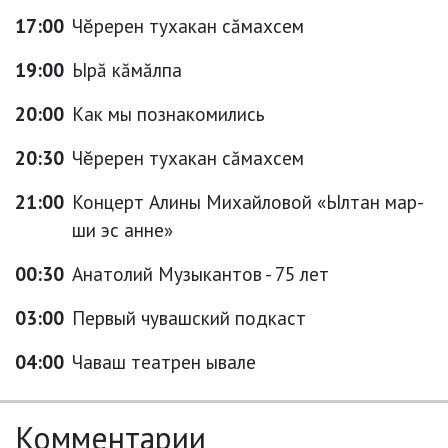
17:00
Чĕререн тухакан сăмахсем
19:00
Ырă кăмăлпа
20:00
Как мы познакомились
20:30
Чĕререн тухакан сăмахсем
21:00
Концерт Алины Михайловой «Ылтан мар-
ши эс анне»
00:30
Анатолий Музыкантов - 75 лет
03:00
Первый чувашский подкаст
04:00
Чаваш театрен ывале
Комментарии