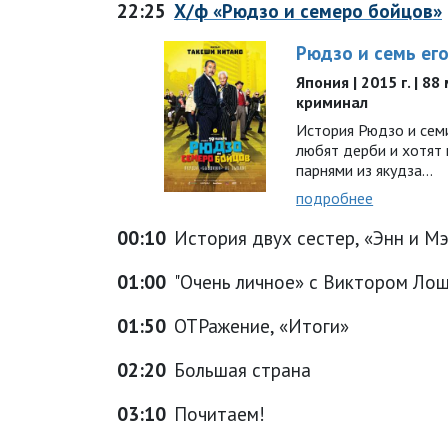
22:25
Х/ф «Рюдзо и семеро бойцов»
Рюдзо и семь ег
Япония | 2015 г. | 88
криминал
История Рюдзо и сем
любят дерби и хотят
парнями из якудза…
подробнее
00:10
История двух сестер, «Энн и Мэр
01:00
"Очень личное» с Виктором Лош
01:50
ОТРажение, «Итоги»
02:20
Большая страна
03:10
Почитаем!