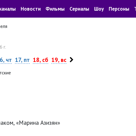
каналы
Новости
Фильмы
Сериалы
Шоу
Персоны
реля
 г.
6, чт
17, пт
18, сб
19, вс
тские
аком, «Марина Азизян»