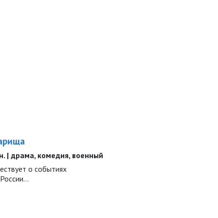
варища
мин. | драма, комедия, военный
ествует о событиях
России...