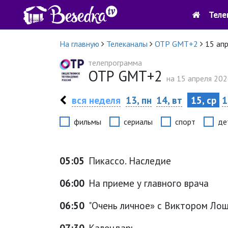
Теле
На главную
Телеканалы
ОТР GMT+2
15 ап
телепрограмма
ОТР GMT+2
на 15 апреля 2026
вся неделя
13, пн
14, вт
15, ср
1
фильмы
сериалы
спорт
де
05:05
Пикассо. Наследие
06:00
На приеме у главного врача
06:50
"Очень личное» с Виктором Лош
07:30
Календарь