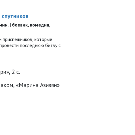
о спутников
 мин. | боевик, комедия,
и приспешников, которые
 провести последнюю битву с
и», 2 с.
аком, «Марина Азизян»