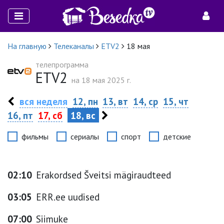
На главную
Телеканалы
ETV2
18 мая
телепрограмма
ETV2
на 18 мая 2025 г.
вся неделя
12, пн
13, вт
14, ср
15, чт
16, пт
17, сб
18, вс
фильмы
сериалы
спорт
детские
02:10
Erakordsed Šveitsi mägiraudteed
03:05
ERR.ee uudised
07:00
Siimuke