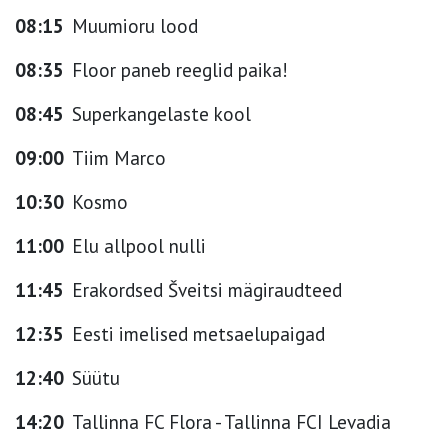
08:15
Muumioru lood
08:35
Floor paneb reeglid paika!
08:45
Superkangelaste kool
09:00
Tiim Marco
10:30
Kosmo
11:00
Elu allpool nulli
11:45
Erakordsed Šveitsi mägiraudteed
12:35
Eesti imelised metsaelupaigad
12:40
Süütu
14:20
Tallinna FC Flora - Tallinna FCI Levadia