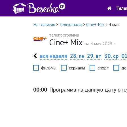
Теле
На главную
Телеканалы
Cine+ Mix
4 мая
телепрограмма
Cine+ Mix
на 4 мая 2025 г.
вся неделя
28, пн
29, вт
30, ср
01
фильмы
сериалы
спорт
де
00:00
Программа на данную дату отс