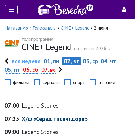
На главную
Телеканалы
CINE+ Legend
2 июня
телепрограмма
CINE+ Legend
на 2 июня 2026 г.
вся неделя
01, пн
02, вт
03, ср
04, чт
05, пт
06, сб
07, вс
фильмы
сериалы
спорт
детские
07:00
Legend Stories
07:25
Х/ф «Серед тисячі доріг»
09:00
Legend Stories