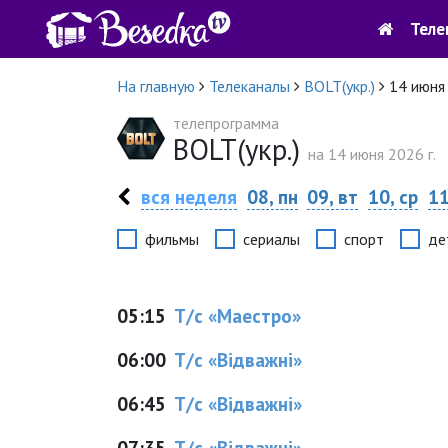
Теле
На главную
Телеканалы
BOLT(укр.)
14 июня
телепрограмма
BOLT(укр.)
на 14 июня 2026 г.
вся неделя
08, пн
09, вт
10, ср
11
фильмы
сериалы
спорт
де
05:15
Т/с «Маестро»
06:00
Т/с «Відважні»
06:45
Т/с «Відважні»
07:35
Т/с «Відважні»