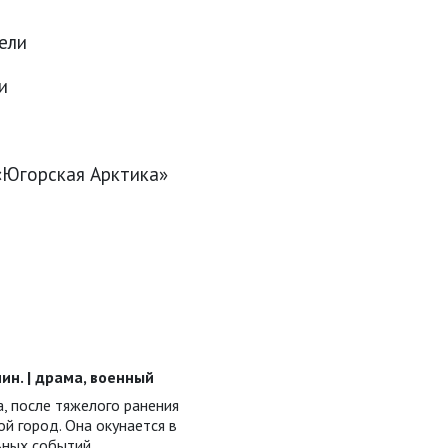
ели
и
 «Югорская Арктика»
 мин. | драма, военный
, после тяжелого ранения
й город. Она окунается в
ьных событий…