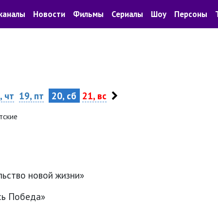
каналы
Новости
Фильмы
Сериалы
Шоу
Персоны
, чт
19, пт
20, сб
21, вс
тские
льство новой жизни»
сь Победа»