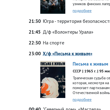
узников финских лагер
подробнее
21:30
Югра - территория безопасност
21:45
Д/ф «Волонтеры Урала»
22:30
На спорте
23:00
Х/ф «Письма к живым»
Письма к живым
СССР | 1965 г. | 95 м
Трагическая судьба с
которая, несмотря на
помогает партизанам
Отечественной войн
подробнее
00:40
"Северный дом». «Мастера»