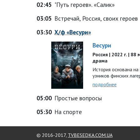
02:45
"Путь героев». «Салик»
03:05
Встречай, Россия, своих героев
03:30
Х/ф «Весури»
Весури
Россия | 2022 г. | 88
драма
История основана на
узников финских лагер
подробнее
05:00
Простые вопросы
05:30
На спорте
© 2016-2017,
TVBESEDKA.COM.UA