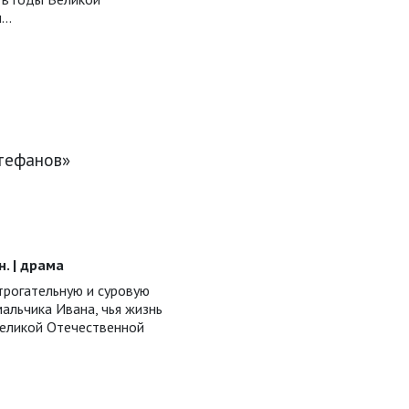
ы…
Стефанов»
ин. | драма
трогательную и суровую
альчика Ивана, чья жизнь
Великой Отечественной