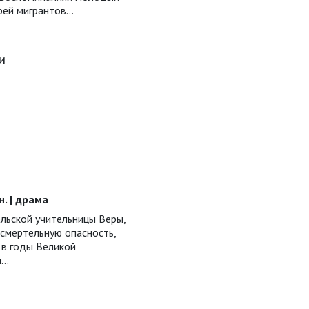
ей мигрантов...
и
ин. | драма
ельской учительницы Веры,
 смертельную опасность,
 в годы Великой
ы…