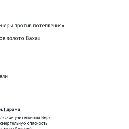
енеры против потепления»
ное золото Ваха»
ели
ин. | драма
ельской учительницы Веры,
 смертельную опасность,
 в годы Великой