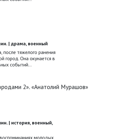
 мин. | драма, военный
, после тяжелого ранения
й город. Она окунается в
ьных событий…
городами 2». «Анатолий Мурашов»
 мин. | история, военный,
 воспоминаниях молодых