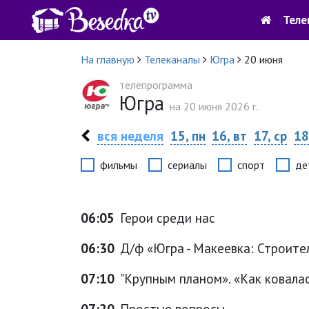
Теле
На главную
Телеканалы
Югра
20 июня
телепрограмма
Югра
на 20 июня 2026 г.
вся неделя
15, пн
16, вт
17, ср
18
фильмы
сериалы
спорт
де
06:05
Герои среди нас
06:30
Д/ф «Югра - Макеевка: Строите
07:10
"Крупным планом». «Как ковала
07:20
Простые вопросы