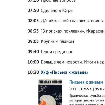
07:50
Сделано в Югре
08:05
Д/с «Большой скачок». «Геоинж
08:35
"В поисках поклевки». «Караси
09:05
Крупным планом
09:40
Герои среди нас
10:00
Больше чем новости. Итоги нед
10:30
Х/ф «Письма к живым»
Письма к живым
СССР | 1965 г. | 95 м
Трагическая судьба с
которая, несмотря на
помогает партизанам