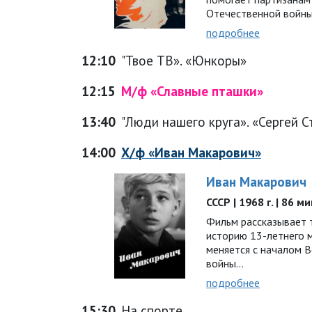
Отечественной войн
подробнее
12:10
"Твое ТВ». «Юнкоры»
12:15
М/ф «Славные пташки»
13:40
"Люди нашего круга». «Сергей 
14:00
Х/ф «Иван Макарович»
Иван Макарович
СССР | 1968 г. | 86 м
Фильм рассказывает 
историю 13-летнего м
меняется с началом 
войны…
подробнее
15:30
На спорте