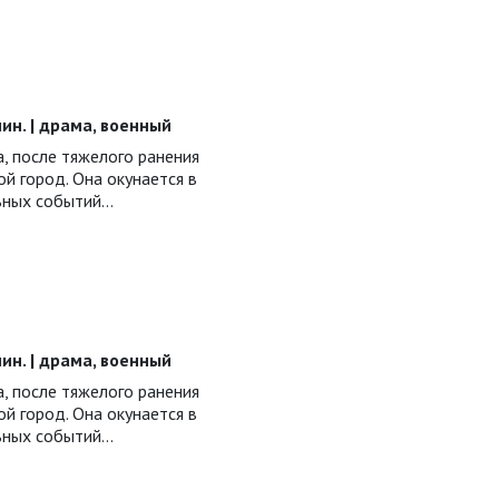
 мин. | драма, военный
, после тяжелого ранения
й город. Она окунается в
ьных событий…
 мин. | драма, военный
, после тяжелого ранения
й город. Она окунается в
ьных событий…