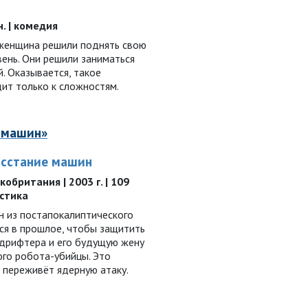
н. | комедия
женщина решили поднять свою
ень. Они решили заниматься
. Оказывается, такое
ит только к сложностям.
е машин»
осстание машин
обритания | 2003 г. | 109
астика
н из постапокалиптического
ся в прошлое, чтобы защитить
дрифтера и его будущую жену
ого робота-убийцы. Это
а переживёт ядерную атаку.