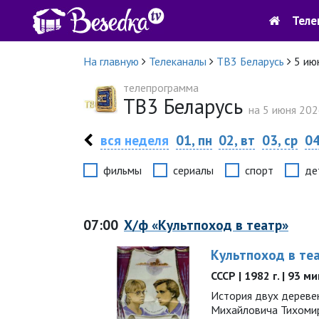
Теле
На главную
Телеканалы
ТВ3 Беларусь
5 ию
телепрограмма
ТВ3 Беларусь
на 5 июня 2026
вся неделя
01, пн
02, вт
03, ср
04
фильмы
сериалы
спорт
де
07:00
Х/ф «Культпоход в театр»
Культпоход в те
СССР | 1982 г. | 93 м
История двух дереве
Михайловича Тихоми