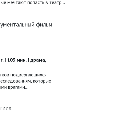
рые мечтают попасть в театр…
кументальный фильм
. | 103 мин. | драма,
тков подвергающихся
реследованиям, которые
ыми врагами…
гии»