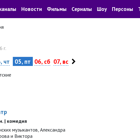
каналы
Новости
Фильмы
Сериалы
Шоу
Персоны
ня
 г.
, чт
05, пт
06, сб
07, вс
тские
атр
ин. | комедия
нских музыкантов, Александра
рова и Виктора