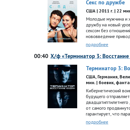
Секс по дружбе
США | 2011 г. | 22 ми
Молодые мужчина и 
дружбу на новый уров
сексом без отношений
нововведение привод
подробнее
00:40
Х/ф «Терминатор 3: Восстани
Терминатор 3: В
США, Германия, Велик
мин. | боевик, фант
Кибернетический вои
будущего отправляет
двадцатиптилетнего 
от самого продвинут
гарантирует, что пар
подробнее