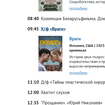
Скоробогатова, кото
подробнее
08:40
Коллекция Беларусьфильма. До
09:45
Х/ф «Враги»
Враги
Испания, США | 2025 г
криминал
История двух подрос
издевательствам и п
выросли непримирим
подробнее
11:10
Д/ф «Тайны пластической хирур
12:00
Хватит слухов
12:35
"Прощание». «Юрий Николаев»