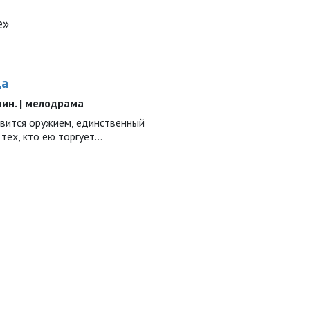
е»
да
 мин. | мелодрама
вится оружием, единственный
тех, кто ею торгует…