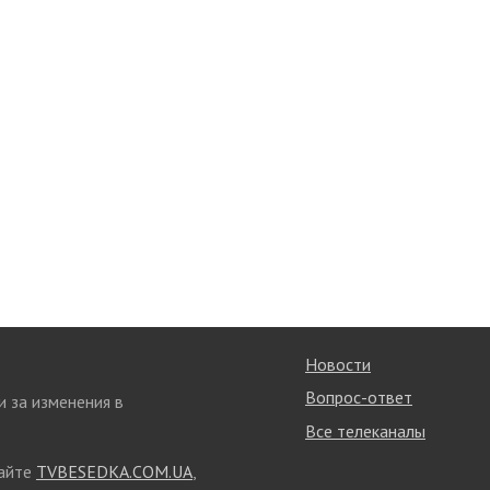
Новости
Вопрос-ответ
и за изменения в
Все телеканалы
сайте
TVBESEDKA.COM.UA
,