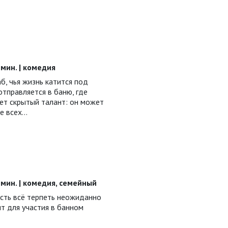
6 мин. | комедия
б, чья жизнь катится под
отправляется в баню, где
ет скрытый талант: он может
е всех…
06 мин. | комедия, семейный
ость всё терпеть неожиданно
т для участия в банном