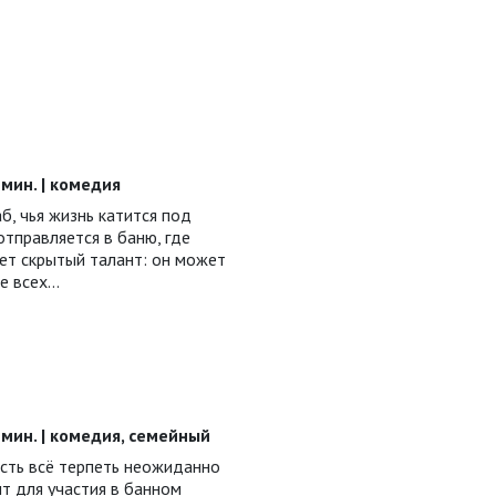
6 мин. | комедия
б, чья жизнь катится под
отправляется в баню, где
ет скрытый талант: он может
е всех…
06 мин. | комедия, семейный
ость всё терпеть неожиданно
т для участия в банном