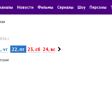
каналы
Новости
Фильмы
Сериалы
Шоу
Персоны
мая
026 г.
, чт
22, пт
23, сб
24, вс
тские