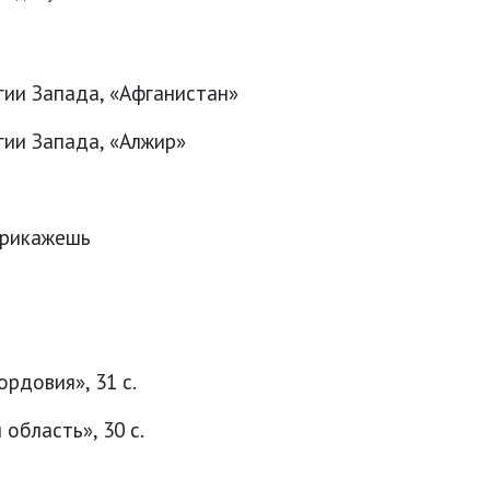
гии Запада, «Афганистан»
гии Запада, «Алжир»
прикажешь
рдовия», 31 с.
область», 30 с.