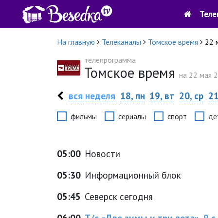
Теле
На главную
Телеканалы
Томское время
22 
телепрограмма
Томское время
на 22 мая 2
вся неделя
18, пн
19, вт
20, ср
21
фильмы
сериалы
спорт
де
05:00
Новости
05:30
Информационный блок
05:45
Северск сегодня
06:00
Т/с «Две зимы и три лета», 9 с.