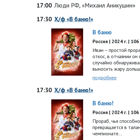
17:00
Люди РФ, «Михаил Аникушин»
17:30
Х/ф «В баню!»
В баню
Россия | 2024 г. | 10
Иван – простой прора
откос, в отчаянии он 
случайно обнаружива
выносить жару дольш
подробнее
17:30
Х/ф «В баню!»
В баню!
Россия | 2024 г. | 1
Прораб, чья способн
превращается в талан
чемпионате…