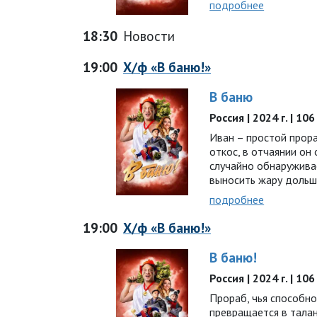
подробнее
18:30
Новости
19:00
Х/ф «В баню!»
В баню
Россия | 2024 г. | 10
Иван – простой прора
откос, в отчаянии он 
случайно обнаружива
выносить жару дольш
подробнее
19:00
Х/ф «В баню!»
В баню!
Россия | 2024 г. | 1
Прораб, чья способн
превращается в талан