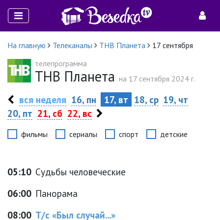
На главную
Телеканалы
ТНВ Планета
17 сентября
телепрограмма
ТНВ Планета
на 17 сентября 2024 г.
вся неделя
16, пн
17, вт
18, ср
19, чт
20, пт
21, сб
22, вс
фильмы
сериалы
спорт
детские
05:10
Судьбы человеческие
06:00
Панорама
08:00
Т/с «Был случай...»