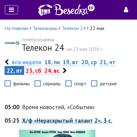
На главную
Телеканалы
Телекон 24
22 мая
телепрограмма
Телекон 24
на 22 мая 2026 г.
вся неделя
18, пн
19, вт
20, ср
21, чт
22, пт
23, сб
24, вс
фильмы
сериалы
спорт
детские
05:00
Время новостей, «События»
05:25
Х/ф «Нераскрытый талант 2», 3 с.