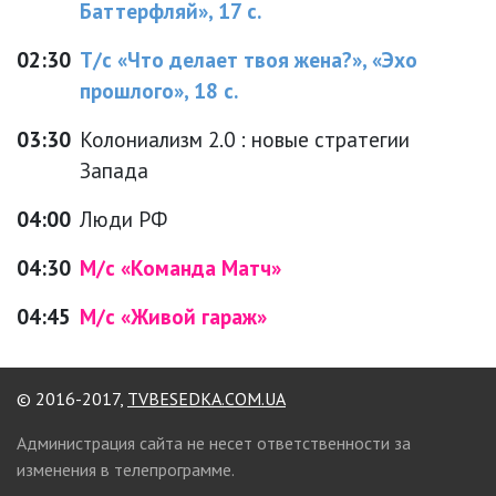
Баттерфляй», 17 с.
02:30
Т/с «Что делает твоя жена?», «Эхо
прошлого», 18 с.
03:30
Колониализм 2.0 : новые стратегии
Запада
04:00
Люди РФ
04:30
М/с «Команда Матч»
04:45
М/с «Живой гараж»
© 2016-2017,
TVBESEDKA.COM.UA
Администрация сайта не несет ответственности за
изменения в телепрограмме.