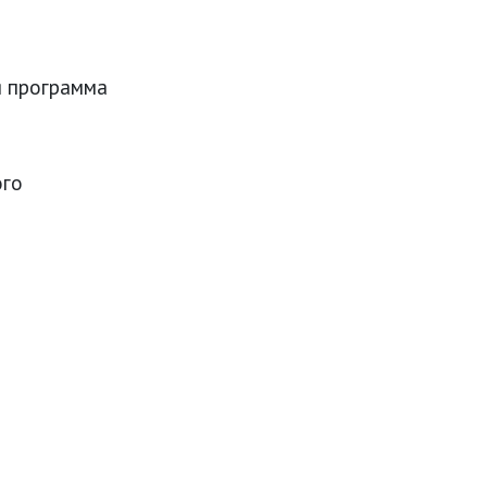
я программа
ого