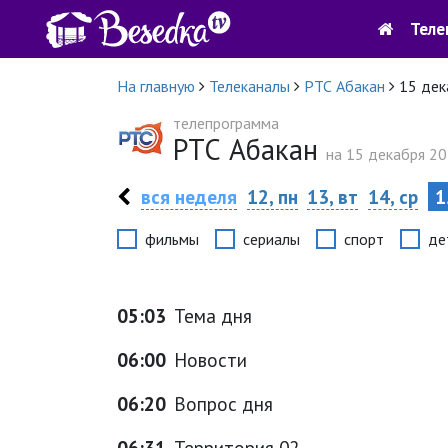
Теле
На главную
Телеканалы
РТС Абакан
15 дек
телепрограмма
РТС Абакан
на 15 декабря 20
вся неделя
12, пн
13, вт
14, ср
1
фильмы
сериалы
спорт
де
05:03
Тема дня
06:00
Новости
06:20
Вопрос дня
06:31
Территория 02