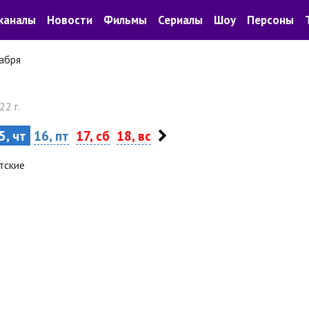
каналы
Новости
Фильмы
Сериалы
Шоу
Персоны
абря
22 г.
5, чт
16, пт
17, сб
18, вс
тские