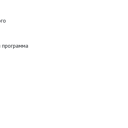
ого
я программа