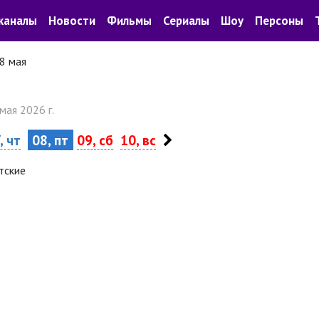
каналы
Новости
Фильмы
Сериалы
Шоу
Персоны
8 мая
 мая 2026 г.
, чт
08, пт
09, сб
10, вс
тские