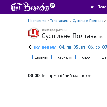
Теле
На главную
Телеканалы
Суспільне Полтава
телепрограмма
Суспільне Полтава
на 8
вся неделя
04, пн
05, вт
06, ср
07
фильмы
сериалы
спорт
де
00:00
Інформаційний марафон