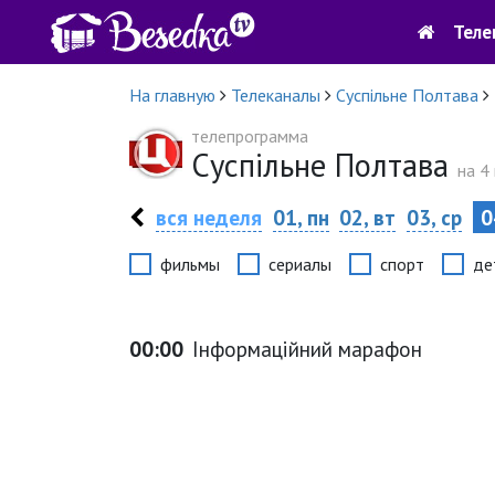
Теле
На главную
Телеканалы
Суспільне Полтава
телепрограмма
Суспільне Полтава
на 4
вся неделя
01, пн
02, вт
03, ср
0
фильмы
сериалы
спорт
де
00:00
Інформаційний марафон