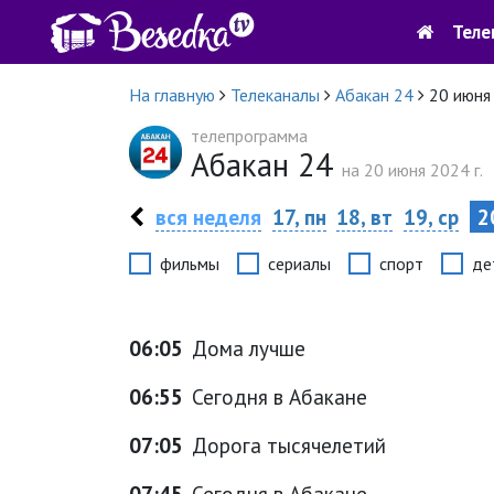
Теле
На главную
Телеканалы
Абакан 24
20 июня
телепрограмма
Абакан 24
на 20 июня 2024 г.
вся неделя
17, пн
18, вт
19, ср
20
фильмы
сериалы
спорт
де
06:05
Дома лучше
06:55
Сегодня в Абакане
07:05
Дорога тысячелетий
07:45
Сегодня в Абакане