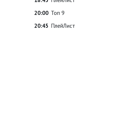
20:00
Топ 9
20:45
ПлейЛист