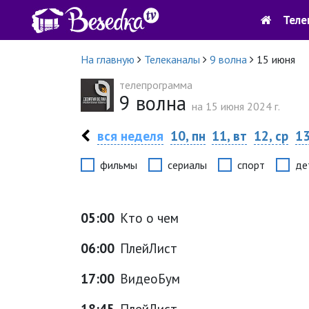
Теле
На главную
Телеканалы
9 волна
15 июня
телепрограмма
9 волна
на 15 июня 2024 г.
вся неделя
10, пн
11, вт
12, ср
13
фильмы
сериалы
спорт
де
05:00
Кто о чем
06:00
ПлейЛист
17:00
ВидеоБум
18:45
ПлейЛист