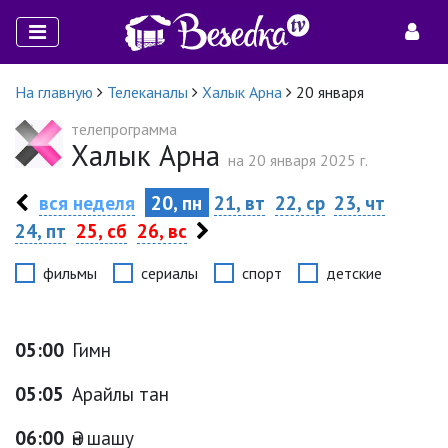
На главную
Телеканалы
Халык Арна
20 января
телепрограмма
Халык Арна
на 20 января 2025 г.
вся неделя
20, пн
21, вт
22, ср
23, чт
24, пт
25, сб
26, вс
фильмы
сериалы
спорт
детские
05:00
Гимн
05:05
Арайлы тан
06:00
Ән шашу