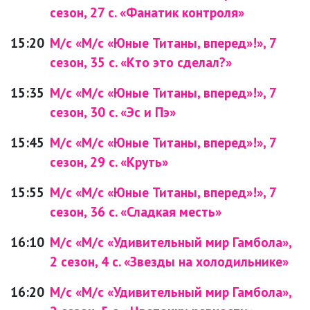
сезон, 27 с. «Фанатик контроля»
15:20
М/с «М/с «Юные Титаны, вперед»!», 7
сезон, 35 с. «Кто это сделал?»
15:35
М/с «М/с «Юные Титаны, вперед»!», 7
сезон, 30 с. «Эс и Пэ»
15:45
М/с «М/с «Юные Титаны, вперед»!», 7
сезон, 29 с. «Круть»
15:55
М/с «М/с «Юные Титаны, вперед»!», 7
сезон, 36 с. «Сладкая месть»
16:10
М/с «М/с «Удивительный мир Гамбола»,
2 сезон, 4 с. «Звезды на холодильнике»
16:20
М/с «М/с «Удивительный мир Гамбола»,