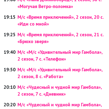
«Могучая Ветро-поломка»
19:15
М/с «Время приключений», 2 сезон, 20 с.
«Иди со мной»
19:25
М/с «Время приключений», 2 сезон, 21 с.
«Брюхо зверя»
19:40
М/с «М/с «Удивительный мир Гамбола»,
2 сезон, 7 с. «Телефон»
19:50
М/с «М/с «Удивительный мир Гамбола»,
2 сезон, 8 с. «Работа»
20:10
М/с «Чудесный и чудной мир Гамбола»,
2 сезон, 7 с. «Дневник»
20:20
М/с «Чудесный и чудной мир Гамбола»,