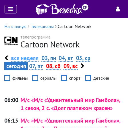
На главную
Телеканалы
Cartoon Network
телепрограмма
Cartoon Network
вся неделя
03, пн
04, вт
05, ср
сегодня
07, пт
08, сб
09, вс
фильмы
сериалы
спорт
детские
06:00
М/с «М/с «Удивительный мир Гамбола»,
1 сезон, 2 с. «Долг платежом красен»
06:15
М/с «М/с «Удивительный мир Гамбола»,