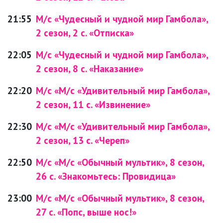
21:55
М/с «Чудесный и чудной мир Гамбола»,
2 сезон, 2 с. «Отписка»
22:05
М/с «Чудесный и чудной мир Гамбола»,
2 сезон, 8 с. «Наказание»
22:20
М/с «М/с «Удивительный мир Гамбола»,
2 сезон, 11 с. «Извинение»
22:30
М/с «М/с «Удивительный мир Гамбола»,
2 сезон, 13 с. «Череп»
22:50
М/с «М/с «Обычный мультик», 8 сезон,
26 с. «Знакомьтесь: Провидица»
23:00
М/с «М/с «Обычный мультик», 8 сезон,
27 с. «Попс, выше нос!»