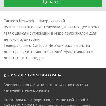
Добавить
Cartoon Network — американский
мультипликационный телеканал, в настоящее время
являющийся крупнейшим в мире телеканалом для
детской аудитории.
Телепрограмма Cartoon Network рассчитана на
детскую аудиторию любителей мультфильмов и
детских телепередач.
© 2016-2017,
TVBESEDKA.COM.UA
Администрация сайта не несет ответственности за
изменения в телепрограмме.
Использование информации, размещенной на сайте
TVBESEDKA.COM.UA
, разрешено только при наличии