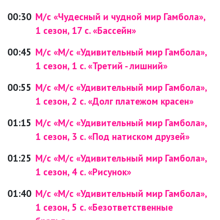
00:30
М/с «Чудесный и чудной мир Гамбола»,
1 сезон, 17 с. «Бассейн»
00:45
М/с «М/с «Удивительный мир Гамбола»,
1 сезон, 1 с. «Третий - лишний»
00:55
М/с «М/с «Удивительный мир Гамбола»,
1 сезон, 2 с. «Долг платежом красен»
01:15
М/с «М/с «Удивительный мир Гамбола»,
1 сезон, 3 с. «Под натиском друзей»
01:25
М/с «М/с «Удивительный мир Гамбола»,
1 сезон, 4 с. «Рисунок»
01:40
М/с «М/с «Удивительный мир Гамбола»,
1 сезон, 5 с. «Безответственные