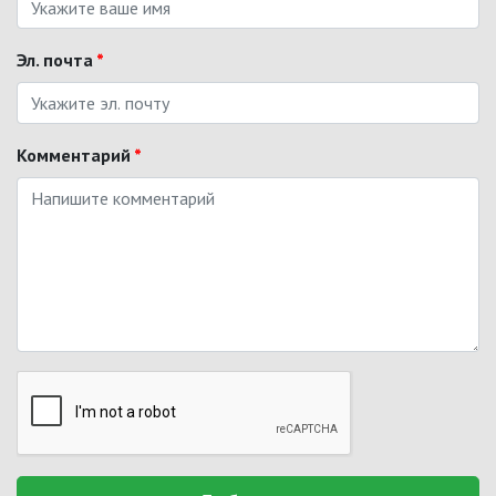
Эл. почта
*
Комментарий
*