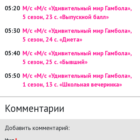
05:20
М/с «М/с «Удивительный мир Гамбола»,
5 сезон, 23 с. «Выпускной балл»
05:30
М/с «М/с «Удивительный мир Гамбола»,
5 сезон, 24 с. «Диета»
05:40
М/с «М/с «Удивительный мир Гамбола»,
5 сезон, 25 с. «Бывший»
05:50
М/с «М/с «Удивительный мир Гамбола»,
1 сезон, 13 с. «Школьная вечеринка»
Комментарии
Добавить комментарий: