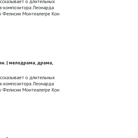
ассказывает о длительных
а-композитора Леонарда
ы Фелисии Монтеалегре Кон
мин. | мелодрама, драма,
ассказывает о длительных
а-композитора Леонарда
ы Фелисии Монтеалегре Кон