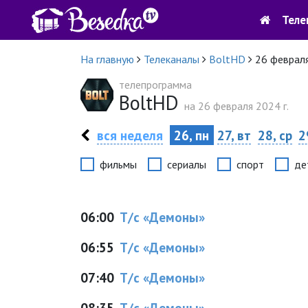
Теле
На главную
Телеканалы
BoltHD
26 феврал
телепрограмма
BoltHD
на 26 февраля 2024 г.
вся неделя
26, пн
27, вт
28, ср
2
фильмы
сериалы
спорт
де
06:00
Т/с «Демоны»
06:55
Т/с «Демоны»
07:40
Т/с «Демоны»
08:35
Т/с «Демоны»