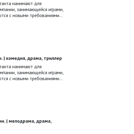
ьтанта нанимают для
мпании, занимающейся играми,
ются с новыми требованиями…
ин. | комедия, драма, триллер
ьтанта нанимают для
мпании, занимающейся играми,
ются с новыми требованиями…
мин. | мелодрама, драма,