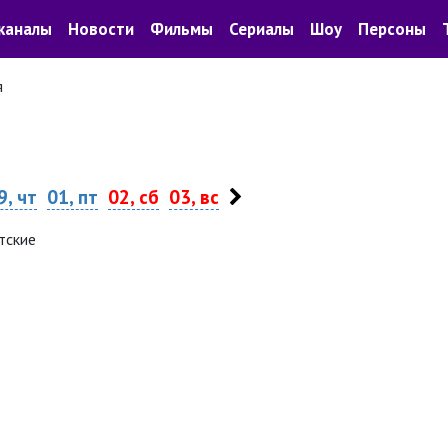
каналы
Новости
Фильмы
Сериалы
Шоу
Персоны
я
9, чт
01, пт
02, сб
03, вс
тские