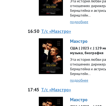
Эта история любви р
отношениях дирижер
Бернштейна и актрис
Бернштейн...
подробнее
16:50
Т/с «Маэстро»
Маэстро
США | 2023 г. | 129 
музыка, биография
Эта история любви р
отношениях дирижер
Бернштейна и актрис
Бернштейн...
подробнее
17:45
Т/с «Маэстро»
Маэстро