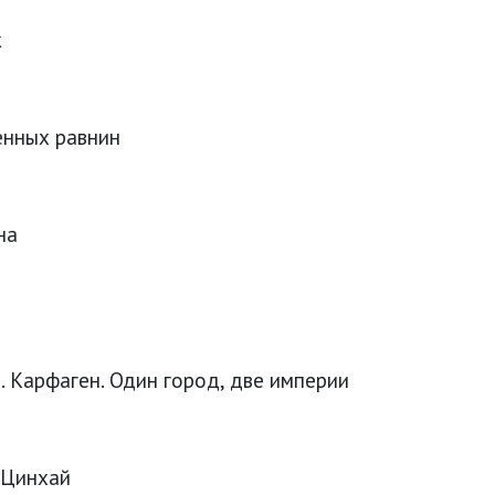
к
женных равнин
на
. Карфаген. Один город, две империи
. Цинхай