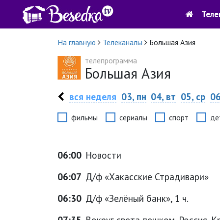
Теле
На главную
Телеканалы
Большая Азия
телепрограмма
Большая Азия
вся неделя
03, пн
04, вт
05, ср
06
фильмы
сериалы
спорт
де
06:00
Новости
06:07
Д/ф «Хакасские Страдивари»
06:30
Д/ф «Зелёный банк», 1 ч.
07:35
Вокруг света пешком. Россия. Кр