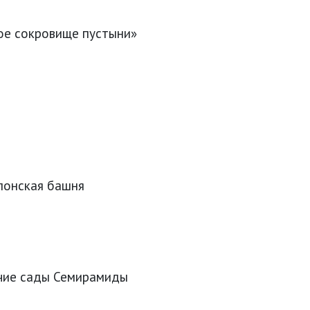
ое сокровище пустыни»
лонская башня
ячие сады Семирамиды