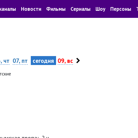
каналы
Новости
Фильмы
Сериалы
Шоу
Персоны
, чт
07, пт
сегодня
09, вс
тские
ымская тропа:, 2 ч.