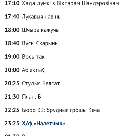
17:10
Хада думкі з Віктарам Шэндэровічам
17:40
Лукавыя навіны
18:00
Шчыра кажучы
18:40
Вусы Скарыны
19:00
Вось так
20:00
Аб’ектыў
20:25
Студыя Белсат
21:30
План: Б
22:25
Бюро 39: брудныя грошы Кіма
23:25
Х/ф «Налетчык»