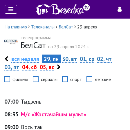
На главную
Телеканалы
БелСат
29 апреля
телепрограмма
БелСат
на 29 апреля 2024 г.
вся неделя
29, пн
30, вт
01, ср
02, чт
03, пт
04, сб
05, вс
фильмы
сериалы
спорт
детские
07:00
Тыдзень
08:35
М/с «Жэстачайшы мульт»
09:00
Вось так