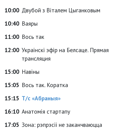
10:00
Двубой з Віталем Цыганковым
10:40
Ваяры
11:00
Вось так
12:00
Украінскі эфір на Белсаце. Прямая
трансляция
15:00
Навіны
15:05
Вось так. Коратка
15:15
Т/с «Абраныя»
16:10
Анатомія стартапу
17:05
Зона: рэпрэсіі не заканчваюцца