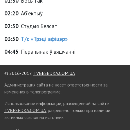
01:30
Вось так
02:20
Аб’ектыў
02:50
Студыя Белсат
03:50
Т/с «Трэці афіцэр»
04:45
Перапынак ў вяшчанні
© 2016-2017,
TVBESEDKA.COM.UA
Администрация сайта не несет ответственности за
изменения в телепрограмме.
Использование информации, размещенной на сайте
TVBESEDKA.COM.UA
, разрешено только при наличии
активных ссылок на источник.