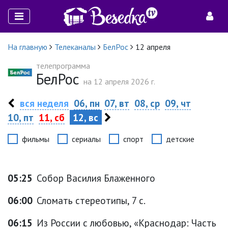
На главную
Телеканалы
БелРос
12 апреля
телепрограмма
БелРос
на 12 апреля 2026 г.
вся неделя
06, пн
07, вт
08, ср
09, чт
10, пт
11, сб
12, вс
фильмы
сериалы
спорт
детские
05:25
Собор Василия Блаженного
06:00
Сломать стереотипы, 7 с.
06:15
Из России с любовью, «Краснодар: Часть