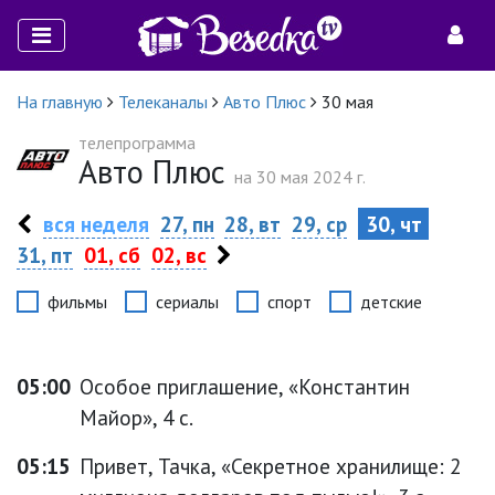
На главную
Телеканалы
Авто Плюс
30 мая
телепрограмма
Авто Плюс
на 30 мая 2024 г.
вся неделя
27, пн
28, вт
29, ср
30, чт
31, пт
01, сб
02, вс
фильмы
сериалы
спорт
детские
05:00
Особое приглашение, «Константин
Майор», 4 с.
05:15
Привет, Тачка, «Секретное хранилище: 2