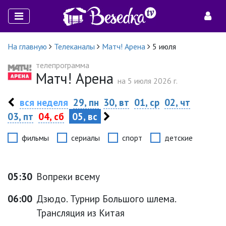
На главную
Телеканалы
Матч! Арена
5 июля
телепрограмма
Матч! Арена
на 5 июля 2026 г.
вся неделя
29, пн
30, вт
01, ср
02, чт
03, пт
04, сб
05, вс
фильмы
сериалы
спорт
детские
05:30
Вопреки всему
06:00
Дзюдо. Турнир Большого шлема.
Трансляция из Китая