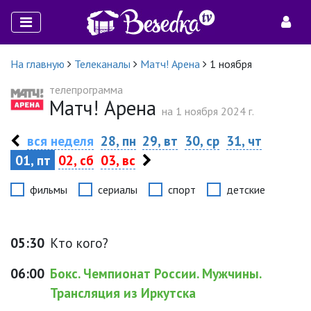
На главную
Телеканалы
Матч! Арена
1 ноября
телепрограмма
Матч! Арена
на 1 ноября 2024 г.
вся неделя
28, пн
29, вт
30, ср
31, чт
01, пт
02, сб
03, вс
фильмы
сериалы
спорт
детские
05:30
Кто кого?
06:00
Бокс. Чемпионат России. Мужчины.
Трансляция из Иркутска