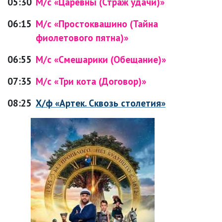
05:30
М/с «Царевны (Страж удачи)»
06:15
М/с «Простоквашино (Тайна
фиолетового пятна)»
06:55
М/с «Смешарики (Обещание)»
07:35
М/с «Три кота (Договор)»
08:25
Х/ф «Артек. Сквозь столетия»